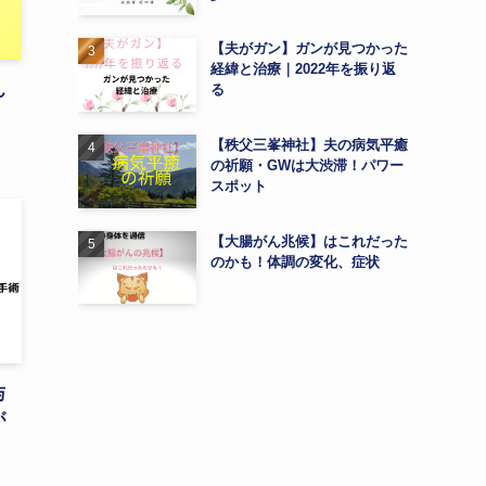
【夫がガン】ガンが見つかった
経緯と治療｜2022年を振り返
ん
る
【秩父三峯神社】夫の病気平癒
の祈願・GWは大渋滞！パワー
スポット
【大腸がん兆候】はこれだった
のかも！体調の変化、症状
与
が