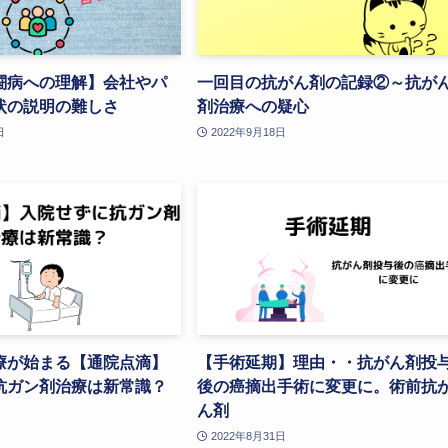
闘病への理解】会社やパ
一回目の抗がん剤の記録②～抗が
状の説明の難しさ
剤治療への疑心
日
2022年9月18日
療が始まる【通院点滴】
【手術延期】理由・・抗がん剤投
抗ガン剤治療は新常識？
後の癌摘出手術に変更に。術前抗
ん剤
2022年8月31日