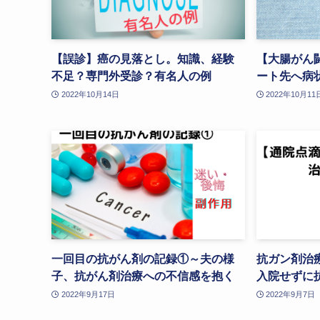
【誤診】癌の見落とし。知識、経験
【大腸がん
不足？専門外受診？有名人の例
ート先へ病
2022年10月14日
2022年10月11
一回目の抗がん剤の記録①～夫の様
抗ガン剤治
子、抗がん剤治療への不信感を抱く
入院せずに
2022年9月17日
2022年9月7日