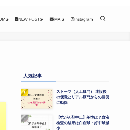
OME
NEW POSTS
MAIL
Instagram
人気記事
ストーマ（人工肛門） 造設後
の便意とリアル肛門からの排便
に動揺
【抗がん剤中止】基準は？血液
検査の結果は白血球・好中球減
少