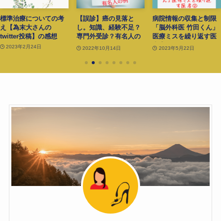
治療についての考
【誤診】癌の見落と
病院情報の収集と制限
【
為末大さんの
し。知識、経験不足？
「脳外科医 竹田くん」
マ
tter投稿】の感想
専門外受診？有名人の
医療ミスを繰り返す医
容
例
者②
3年2月24日
2022年10月14日
2023年5月22日