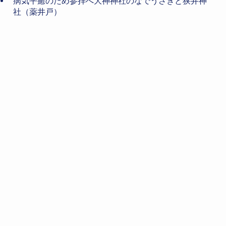
病気平癒のため参拝へ大神神社のなでうさぎと狭井神
社（薬井戸）
【抗がん剤治療（化学療法）の副作用】足のしびれに
漢方薬
【奈良の大神神社】へ病気平癒祈願とお守りと三輪そ
うめん
2026年8月
月
火
水
木
金
土
日
1
2
3
4
5
6
7
8
9
10
11
12
13
14
15
16
17
18
19
20
21
22
23