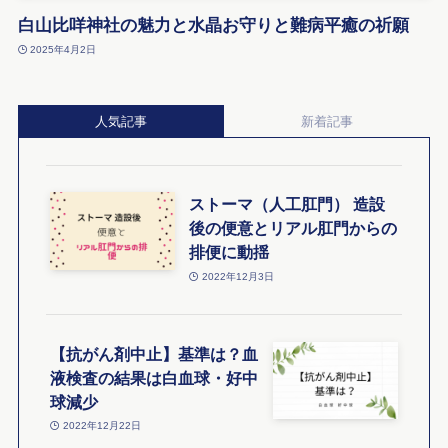
白山比咩神社の魅力と水晶お守りと難病平癒の祈願
2025年4月2日
人気記事
新着記事
ストーマ（人工肛門） 造設
後の便意とリアル肛門からの
排便に動揺
2022年12月3日
【抗がん剤中止】基準は？血
液検査の結果は白血球・好中
球減少
2022年12月22日