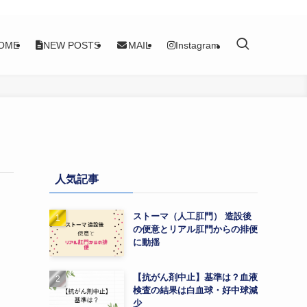
OME
NEW POSTS
MAIL
Instagram
人気記事
ストーマ（人工肛門） 造設後
の便意とリアル肛門からの排便
に動揺
【抗がん剤中止】基準は？血液
検査の結果は白血球・好中球減
少