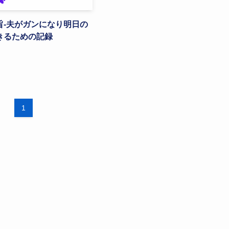
旨-夫がガンになり明日の
きるための記録
1