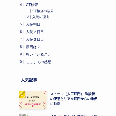
CT検査
CT検査の結果
入院の理由
入院初日
入院２日目
入院３日目
原因は？
思い当たること
ここまでの感想
人気記事
ストーマ（人工肛門） 造設後
の便意とリアル肛門からの排便
。
に動揺