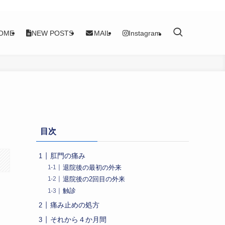
OME
NEW POSTS
MAIL
Instagram
目次
肛門の痛み
退院後の最初の外来
退院後の2回目の外来
触診
痛み止めの処方
それから４か月間