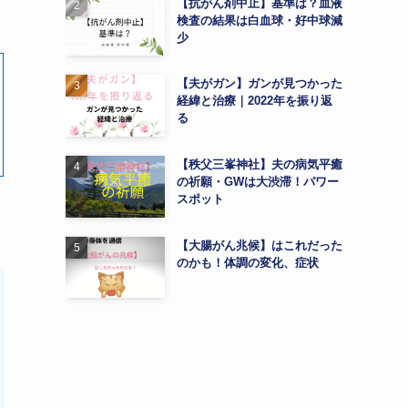
【抗がん剤中止】基準は？血液
検査の結果は白血球・好中球減
少
【夫がガン】ガンが見つかった
経緯と治療｜2022年を振り返
る
【秩父三峯神社】夫の病気平癒
の祈願・GWは大渋滞！パワー
スポット
【大腸がん兆候】はこれだった
のかも！体調の変化、症状