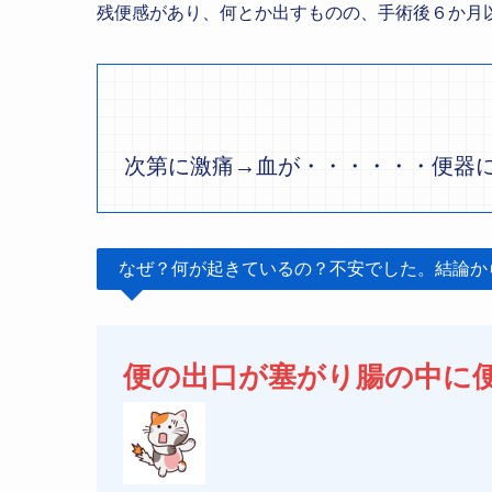
残便感があり、何とか出すものの、手術後６か月
次第に激痛→血が・・・・・・便器
なぜ？何が起きているの？不安でした。結論か
便の出口が塞がり腸の中に