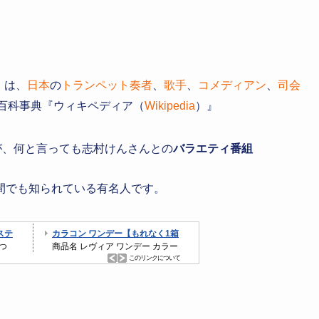
）は、
日本
の
トランペット奏者
、
歌手
、
コメディアン
、
司会
ー百科事典『ウィキペディア（
Wikipedia
）』
が、何と言っても志村けんさんとの
バラエティ番組
間でも知られている有名人です。