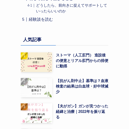
どうしたら、前向きに捉えてサポートして
いったらいいのか
経験談を読む
人気記事
ストーマ（人工肛門） 造設後
の便意とリアル肛門からの排便
に動揺
【抗がん剤中止】基準は？血液
検査の結果は白血球・好中球減
少
【夫がガン】ガンが見つかった
経緯と治療｜2022年を振り返
る