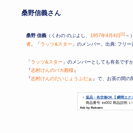
桑野信義さん
[1]
桑野 信義
（くわの のぶよし、
1957年
4月4日
– 
者
。「
ラッツ&スター
」のメンバー。出典: フリ
「
ラッツ&スター
」のメンバーとしても有名です
『
志村けんのバカ殿様
』
『
志村けんのだいじょうぶだぁ
』で、お茶の間の