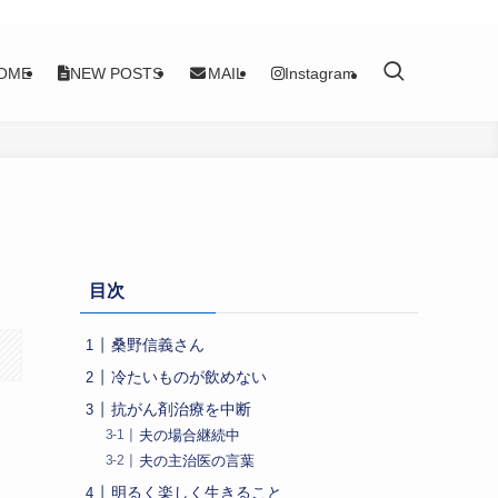
OME
NEW POSTS
MAIL
Instagram
目次
桑野信義さん
冷たいものが飲めない
抗がん剤治療を中断
夫の場合継続中
夫の主治医の言葉
明るく楽しく生きること